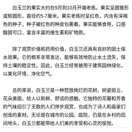
白玉兰的果实大约在9月到10月开端老练。果实呈圆锥形
或矩圆形，直径约5-7厘米。果实老练时呈红色，内含有深褐
色的种子，种子被红色的种皮包裹着。果实能够食用，口感
酸甜可口，富含丰富的维生素和矿物质。
除了观赏价值和药用价值，白玉兰还具有良好的固土保
水效果。它的根系非常发达，能够有效地防止水土流失，保
持土壤的稳定性。因此，白玉兰经常被用于建筑园林绿化，
以美化环境、净化空气。
总的来说，白玉兰是一种怒放绚烂的花树，树姿挺立、
花朵美丽，给人以新鲜、舒适的感触。它独特的花瓣和芳香
的气味招引了无数的人们停步观赏，也成为了诗人和画家们
创造的素材。无论是在城市的公园、庭院，仍是在乡村的田
间地头，白玉兰都能带给人们美的享受和心灵的愉悦。