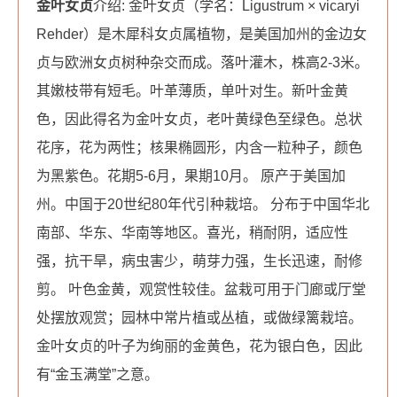
金叶女贞
介绍: 金叶女贞（学名：Ligustrum × vicaryi
Rehder）是木犀科女贞属植物，是美国加州的金边女
贞与欧洲女贞树种杂交而成。落叶灌木，株高2-3米。
其嫩枝带有短毛。叶革薄质，单叶对生。新叶金黄
色，因此得名为金叶女贞，老叶黄绿色至绿色。总状
花序，花为两性；核果椭圆形，内含一粒种子，颜色
为黑紫色。花期5-6月，果期10月。 原产于美国加
州。中国于20世纪80年代引种栽培。 分布于中国华北
南部、华东、华南等地区。喜光，稍耐阴，适应性
强，抗干旱，病虫害少，萌芽力强，生长迅速，耐修
剪。 叶色金黄，观赏性较佳。盆栽可用于门廊或厅堂
处摆放观赏；园林中常片植或丛植，或做绿篱栽培。
金叶女贞的叶子为绚丽的金黄色，花为银白色，因此
有“金玉满堂”之意。