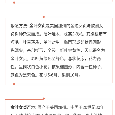
繁殖方法
:
金叶女贞
是美国加州的金边女贞与欧洲女
贞树种杂交而成。落叶灌木，株高2-3米。其嫩枝带有
短毛。叶革薄质，单叶对生，椭圆形或卵状椭圆形，
先端尖，基部楔形，全缘。新叶金黄色，因此得名为
金叶女贞，老叶黄绿色至绿色。总状花序，花为两
性，呈筒状白色小花；核果椭圆形，内含一粒种子，
颜色为黑紫色。花期5-6月，果期10月。
金叶女贞产地:
原产于美国加州。中国于20世纪80年