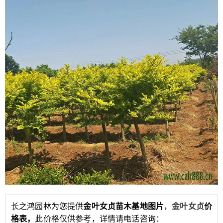
长之鸿园林为您提供
金叶女贞苗木基地图片
，
金叶女贞
价
格表，
此价格仅供参考，详情请电话咨询：