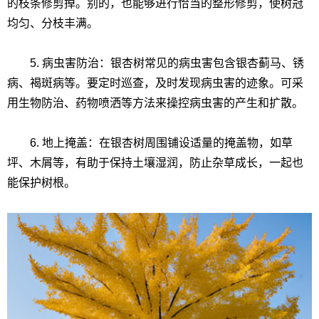
的枝条修剪掉。别的，也能够进行恰当的整形修剪，使树冠
均匀、分枝丰满。
5. 病虫害防治：银杏树常见的病虫害包含银杏蓟马、锈
病、褐斑病等。要定时巡查，及时发现病虫害的迹象。可采
用生物防治、药物喷洒等方法来操控病虫害的产生和扩散。
6. 地上掩盖：在银杏树周围铺设适量的掩盖物，如草
坪、木屑等，有助于保持土壤湿润，防止杂草成长，一起也
能保护树根。