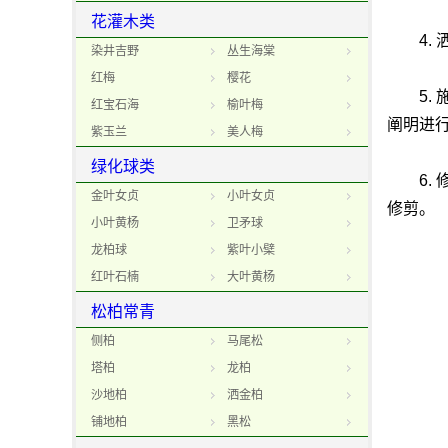
花灌木类
4. 
染井吉野
丛生海棠
红梅
樱花
5. 
红宝石海
榆叶梅
阐明进
紫玉兰
美人梅
绿化球类
6. 
金叶女贞
小叶女贞
修剪。
小叶黄杨
卫矛球
龙柏球
紫叶小檗
红叶石楠
大叶黄杨
松柏常青
侧柏
马尾松
塔柏
龙柏
沙地柏
洒金柏
铺地柏
黑松