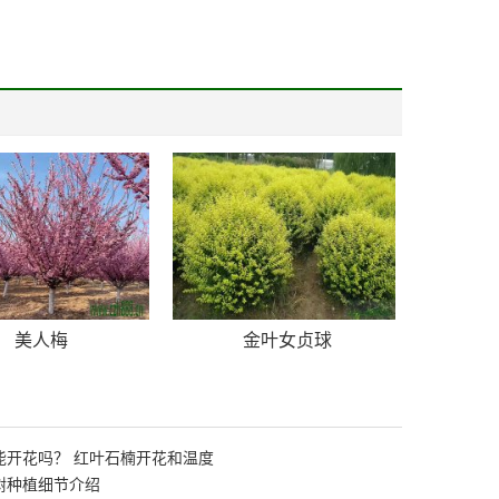
美人梅
金叶女贞球
能开花吗？ 红叶石楠开花和温度
树种植细节介绍