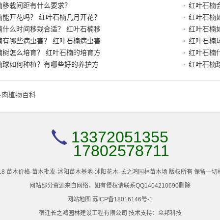
楠移栽间距有什么要求？
红叶石楠
楠能开花吗？ 红叶石楠几月开花？
红叶石楠
楠什么时间移栽合适？ 红叶石楠移
红叶石楠
楠有哪些病虫害？ 红叶石楠病虫害
红叶石楠
楠树怎么培育？ 红叶石楠的培育方
红叶石楠
楠球如何种植？有哪些好的养护方
红叶石楠
多肉植物百科
13372051355
17802578711
2005-2018 苗木价格-苗木批发-沭阳苗木基地-沭阳花木-长之鸿园林苗木场 版权所有 保留
网站部分资源来自网络，如有侵权请联系QQ1404210690删除
网站地图
苏ICP备18016146号-1
宿迁长之鸿园林建设工程有限公司 技术支持：
众邦科技