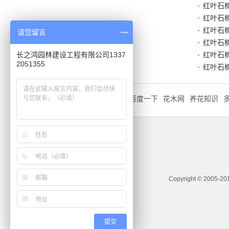
红叶石
红叶石
红叶石
请您留言
红叶石
长之鸿园林建设工程有限公司1337
红叶石
2051355
红叶石
友情链接
QQ:1404210690
百度一下
花木网
养花知识
Copyright © 
提交