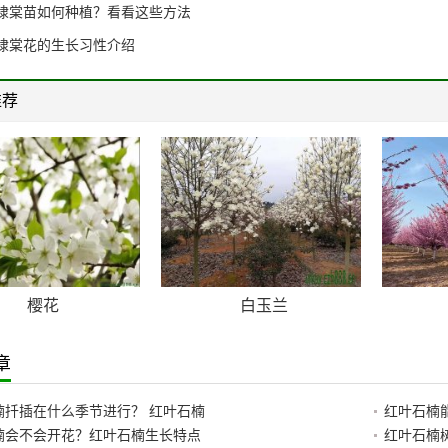
棣棠苗如何种植？看看这些方法
棣棠花的生长习性介绍
推荐
樱花
白玉兰
章
楠扦插在什么季节进行？ 红叶石楠
红叶石楠
楠会不会开花？红叶石楠生长特点
红叶石楠