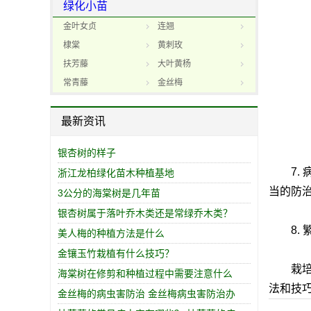
绿化小苗
金叶女贞
连翘
棣棠
黄刺玫
扶芳藤
大叶黄杨
常青藤
金丝梅
最新资讯
银杏树的样子
7. 
浙江龙柏绿化苗木种植基地
当的防
3公分的海棠树是几年苗
银杏树属于落叶乔木类还是常绿乔木类？
8. 
美人梅的种植方法是什么
金镶玉竹栽植有什么技巧？
栽培红
海棠树在修剪和种植过程中需要注意什么
法和技
金丝梅的病虫害防治 金丝梅病虫害防治办