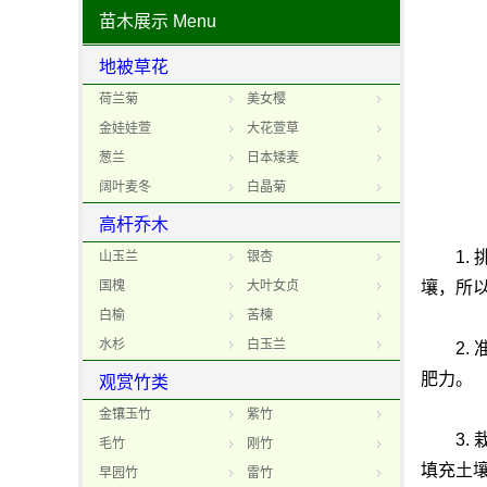
苗木展示
Menu
地被草花
荷兰菊
美女樱
金娃娃萱
大花萱草
葱兰
日本矮麦
阔叶麦冬
白晶菊
高杆乔木
1. 
山玉兰
银杏
国槐
大叶女贞
壤，所
白榆
苦楝
水杉
白玉兰
2. 
肥力。
观赏竹类
金镶玉竹
紫竹
3. 
毛竹
刚竹
填充土
早园竹
雷竹