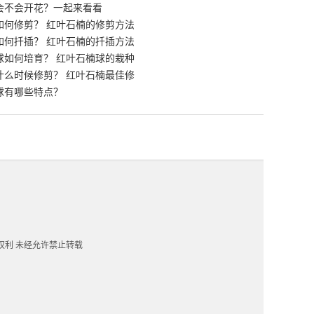
会不会开花？一起来看看
如何修剪？ 红叶石楠的修剪方法
如何扦插？ 红叶石楠的扦插方法
球如何培育？ 红叶石楠球的栽种
什么时候修剪？ 红叶石楠最佳修
球有哪些特点？
一切权利 未经允许禁止转载