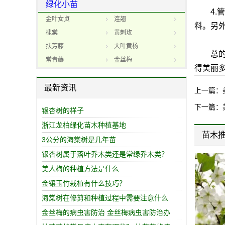
绿化小苗
4.管
金叶女贞
连翘
料。另
棣棠
黄刺玫
扶芳藤
大叶黄杨
总的来
常青藤
金丝梅
得美丽
最新资讯
上一篇：
下一篇：
银杏树的样子
浙江龙柏绿化苗木种植基地
苗木
3公分的海棠树是几年苗
银杏树属于落叶乔木类还是常绿乔木类？
美人梅的种植方法是什么
金镶玉竹栽植有什么技巧？
海棠树在修剪和种植过程中需要注意什么
金丝梅的病虫害防治 金丝梅病虫害防治办