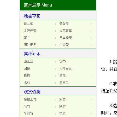
苗木展示
Menu
地被草花
荷兰菊
美女樱
金娃娃萱
大花萱草
葱兰
日本矮麦
阔叶麦冬
白晶菊
高杆乔木
1.挑
山玉兰
银杏
国槐
大叶女贞
位，并
白榆
苦楝
水杉
白玉兰
2.准
持湿润
观赏竹类
金镶玉竹
紫竹
3.选
毛竹
刚竹
时间。
早园竹
雷竹