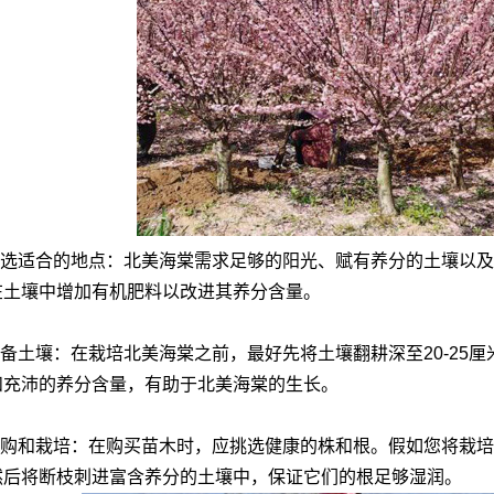
选适合的地点：北美海棠需求足够的阳光、赋有养分的土壤以及
在土壤中增加有机肥料以改进其养分含量。
备土壤：在栽培北美海棠之前，最好先将土壤翻耕深至20-25
和充沛的养分含量，有助于北美海棠的生长。
购和栽培：在购买苗木时，应挑选健康的株和根。假如您将栽培
然后将断枝刺进富含养分的土壤中，保证它们的根足够湿润。