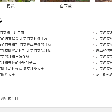
樱花
白玉兰
章
的海棠树是几年苗
北美海棠
棠的培育建议 北美海棠种植土壤
北美海棠
季如何养植？ 海棠夏季养植的注意
北美海棠
棠都有哪些品种？ 北美海棠品种多
夏季如何
棠花的种植方法介绍
北美海棠
棠种植养护的小窍门分享
北美海棠
棠哪个品种好看 海棠种类大全
北美海棠
棠图片大全
丛生树形
多肉植物百科