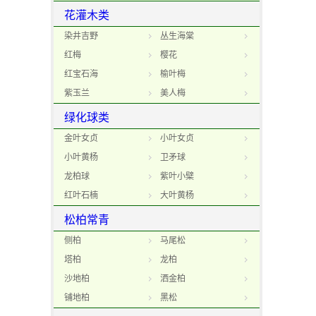
花灌木类
染井吉野
丛生海棠
红梅
樱花
红宝石海
榆叶梅
紫玉兰
美人梅
绿化球类
金叶女贞
小叶女贞
小叶黄杨
卫矛球
龙柏球
紫叶小檗
红叶石楠
大叶黄杨
松柏常青
侧柏
马尾松
塔柏
龙柏
沙地柏
洒金柏
铺地柏
黑松