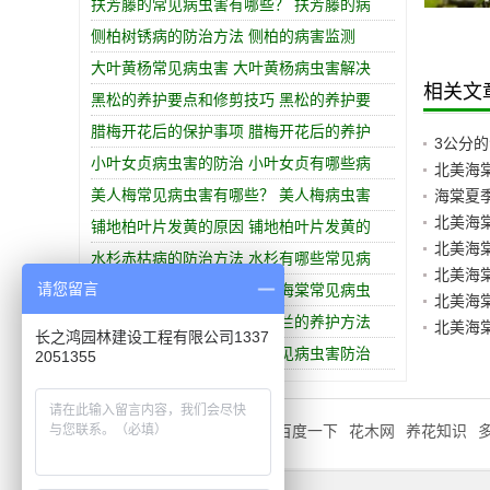
扶芳藤的常见病虫害有哪些？ 扶芳藤的病
美人梅
金叶女贞球
侧柏树锈病的防治方法 侧柏的病害监测
大叶黄杨常见病虫害 大叶黄杨病虫害解决
相关文
黑松的养护要点和修剪技巧 黑松的养护要
腊梅开花后的保护事项 腊梅开花后的养护
3公分
小叶女贞病虫害的防治 小叶女贞有哪些病
北美海
美人梅常见病虫害有哪些？ 美人梅病虫害
海棠夏
北美海
铺地柏叶片发黄的原因 铺地柏叶片发黄的
北美海
水杉赤枯病的防治方法 水杉有哪些常见病
北美海
请您留言
西府海棠的病虫害防治 西府海棠常见病虫
北美海
白玉兰如何正确养护？ 白玉兰的养护方法
北美海
长之鸿园林建设工程有限公司1337
棣棠培育的关键要点 棣棠常见病虫害防治
2051355
友情链接
QQ:1404210690
百度一下
花木网
养花知识