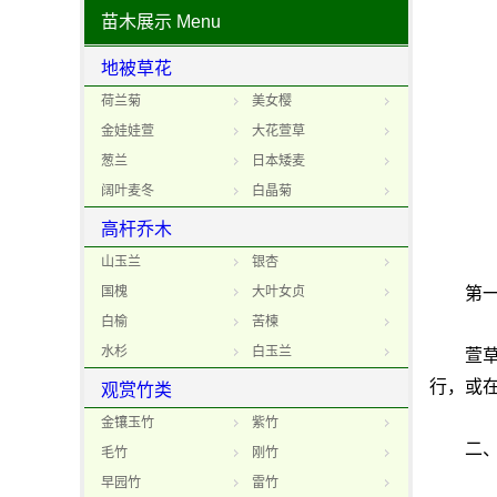
苗木展示
Menu
地被草花
荷兰菊
美女樱
金娃娃萱
大花萱草
葱兰
日本矮麦
阔叶麦冬
白晶菊
高杆乔木
山玉兰
银杏
国槐
大叶女贞
第一
白榆
苦楝
水杉
白玉兰
萱草萱
行，或
观赏竹类
金镶玉竹
紫竹
二、
毛竹
刚竹
早园竹
雷竹