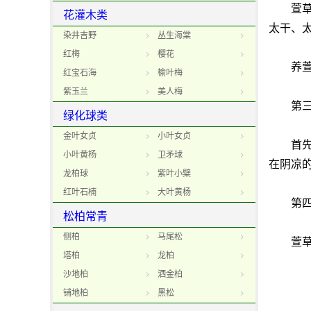
萱草萱
花灌木类
太干、
染井吉野
丛生海棠
红梅
樱花
养萱草
红宝石海
榆叶梅
紫玉兰
美人梅
第三
绿化球类
金叶女贞
小叶女贞
首先，
小叶黄杨
卫矛球
在阴凉
龙柏球
紫叶小檗
红叶石楠
大叶黄杨
第四，
松柏常青
侧柏
马尾松
萱草喜
塔柏
龙柏
沙地柏
洒金柏
铺地柏
黑松