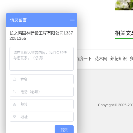
美人梅
金叶女贞球
请您留言
相关文
长之鸿园林建设工程有限公司1337
2051355
友情链接
QQ:1404210690
百度一下
花木网
养花知识
Copyright © 
提交