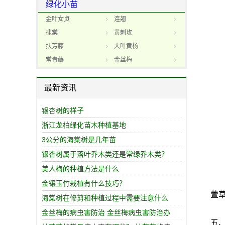
绿化小苗
金叶女贞
连翘
棣棠
黄刺玫
扶芳藤
大叶黄杨
常青藤
金丝梅
最新资讯
银杏树的样子
浙江龙柏绿化苗木种植基地
3公分的海棠树是几年苗
银杏树属于落叶乔木类还是常绿乔木类？
美人梅的种植方法是什么
金镶玉竹栽植有什么技巧？
萱草萱
海棠树在修剪和种植过程中需要注意什么
金丝梅的病虫害防治 金丝梅病虫害防治办
五、