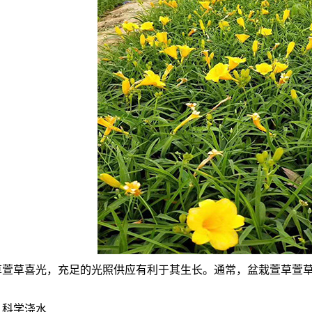
草喜光，充足的光照供应有利于其生长。通常，盆栽萱草萱草
科学浇水