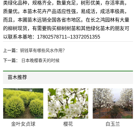
类绿化品种，规格齐全，数量充足，树形优美，存活率高，
质量优。本苗木花卉产品适应性强，易成活，成活率极高，
而且，本圃苗木远销全国各省市地区。在长之鸿园林有大量
的柳树现货，有需要购买柳树树苗和其他绿化苗木的朋友可
以联系本基地：17802578711--13372051355
上一篇：
铜钱草有哪些风水作用？
下一篇：
日本晚樱春天的时候
苗木推荐
金叶女贞球
樱花
白玉兰