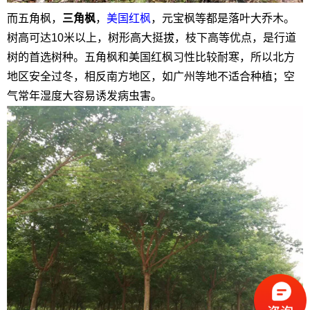
而五角枫，
三角枫
，
美国红枫
，元宝枫等都是落叶大乔木。
树高可达10米以上，树形高大挺拔，枝下高等优点，是行道
树的首选树种。五角枫和美国红枫习性比较耐寒，所以北方
地区安全过冬，相反南方地区，如广州等地不适合种植；空
气常年湿度大容易诱发病虫害。