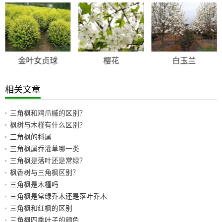
金叶女贞球
樱花
白玉兰
相关文章
三角枫和鸡爪槭的区别？
枫树与木槿有什么区别？
三角枫的科属
三角枫属乔灌草哪一类
三角枫是落叶还是常绿？
枫香树与三角枫区别？
三角枫是木槿吗
三角枫是常绿乔木还是落叶乔木
三角枫和红枫的区别
三角枫四季叶子的颜色