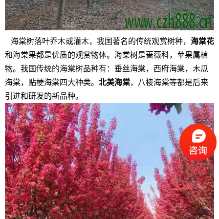
海棠树落叶乔木或灌木，我国著名的传统观赏树种，
海棠花
和海棠果都是优质的观赏物体。海棠树是蔷薇科，苹果属植
物。我国传统的海棠树品种有：垂丝海棠，西府海棠，木瓜
海棠，贴梗海棠四大种类。
北美海棠
，八棱海棠等都是后来
引进和研发的新品种。