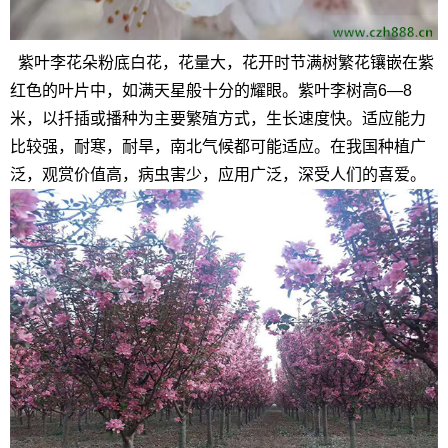
紫叶李花朵粉底白花，花量大，花开时节满树繁花镶嵌在紫
红色的叶片中，如满天星般十分的耀眼。紫叶李树高6—8
米，以扦插或播种为主要繁殖方式，生长速度快。适应能力
比较强，耐寒，耐旱，南北气候都可能适应。在我国种植广
泛，观赏价值高，病虫害少，应用广泛，深受人们的喜爱。