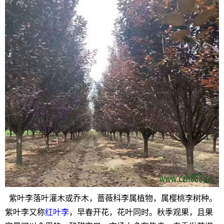
紫叶李落叶灌木或乔木，蔷薇科李属植物，属樱桃李树种。
紫叶李又称
红叶李
，早春开花，花叶同时。秋季观果，且果