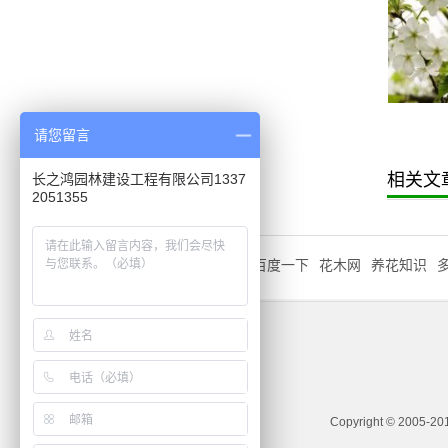
美人梅
金叶女贞球
请您留言
相关文
长之鸿园林建设工程有限公司1337
2051355
友情链接
QQ:1404210690
百度一下
花木网
养花知识
Copyright © 