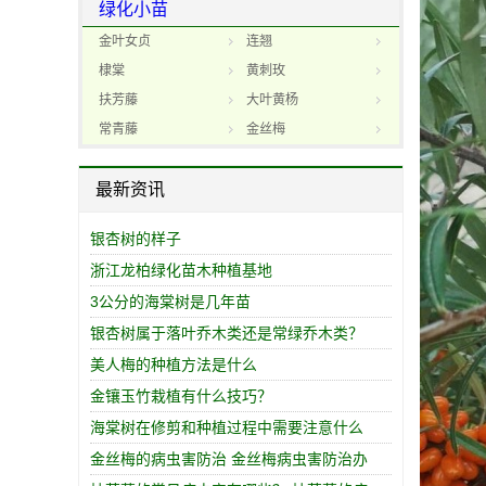
绿化小苗
金叶女贞
连翘
棣棠
黄刺玫
扶芳藤
大叶黄杨
常青藤
金丝梅
最新资讯
银杏树的样子
浙江龙柏绿化苗木种植基地
3公分的海棠树是几年苗
银杏树属于落叶乔木类还是常绿乔木类？
美人梅的种植方法是什么
金镶玉竹栽植有什么技巧？
海棠树在修剪和种植过程中需要注意什么
金丝梅的病虫害防治 金丝梅病虫害防治办