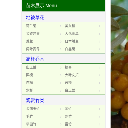
苗木展示
Menu
地被草花
荷兰菊
美女樱
金娃娃萱
大花萱草
葱兰
日本矮麦
阔叶麦冬
白晶菊
高杆乔木
山玉兰
银杏
国槐
大叶女贞
白榆
苦楝
水杉
白玉兰
观赏竹类
金镶玉竹
紫竹
毛竹
刚竹
早园竹
雷竹