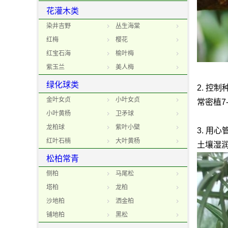
花灌木类
染井吉野
丛生海棠
红梅
樱花
红宝石海
榆叶梅
紫玉兰
美人梅
绿化球类
2. 
金叶女贞
小叶女贞
常密植7
小叶黄杨
卫矛球
龙柏球
紫叶小檗
3. 
红叶石楠
大叶黄杨
土壤湿
松柏常青
侧柏
马尾松
塔柏
龙柏
沙地柏
洒金柏
铺地柏
黑松