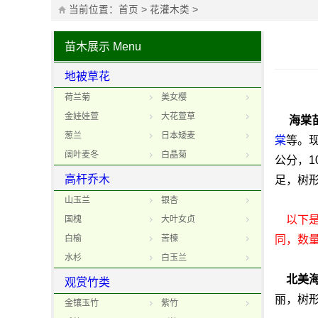
当前位置：
首页
>
花灌木类
>
苗木展示
Menu
地被草花
荷兰菊
美女樱
金娃娃萱
大花萱草
海棠
葱兰
日本矮麦
棠
等。
阔叶麦冬
白晶菊
公分，1
高杆乔木
足，树
山玉兰
银杏
以下
国槐
大叶女贞
白榆
苦楝
同，数
水杉
白玉兰
北美海
观赏竹类
丽，树
金镶玉竹
紫竹