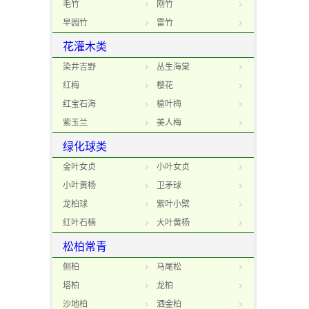
毛竹
刚竹
早园竹
雷竹
花灌木类
染井吉野
丛生海棠
红梅
樱花
红宝石海
榆叶梅
紫玉兰
美人梅
绿化球类
金叶女贞
小叶女贞
小叶黄杨
卫矛球
龙柏球
紫叶小檗
红叶石楠
大叶黄杨
松柏常青
侧柏
马尾松
塔柏
龙柏
沙地柏
洒金柏