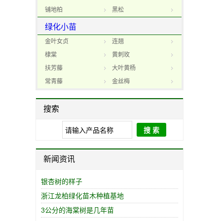
铺地柏
黑松
绿化小苗
金叶女贞
连翘
棣棠
黄刺玫
扶芳藤
大叶黄杨
常青藤
金丝梅
搜索
新闻资讯
银杏树的样子
浙江龙柏绿化苗木种植基地
3公分的海棠树是几年苗