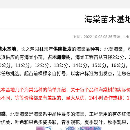
海棠苗木基
时间：2022-10-08 08:36
来源：czh
苗木基地
，长之鸿园林常年
供应批发
的海棠品种有：北美海棠，
现货供应的有海棠小苗，
占地海棠树
，海棠工程苗从直径2公分，3
0公分，11公分，12公分，13公分，14公分，15公分，16公
形任您挑选。起苗前棵棵亲自打号，以客户标准为出发点，让您
是本基地几个海棠品种的简单介绍，关于每个品种海棠树的实际
量不同，
等等
价格都是有差距的，量大从优，24小时合作热线：1780257
棠
，北美海棠是海棠系中品种最多的海棠，工程常用的有冬红
形优美，叶色和果色多姿多彩，春季观花，夏季观叶，秋季观果